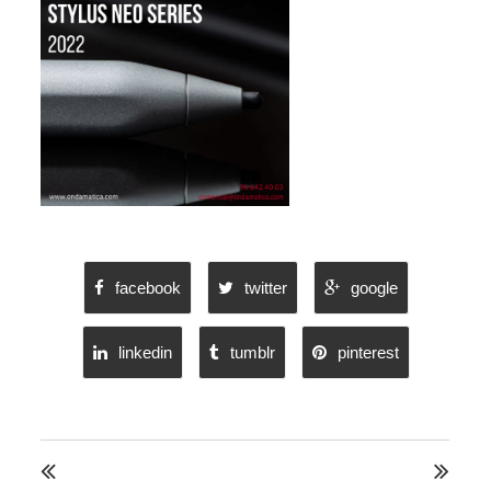
facebook
twitter
google
linkedin
tumblr
pinterest